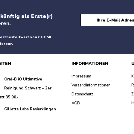
künftig als Erste(r)
eren
.
estbestellwert von CHF 50
ierbar.
EITEN
INFORMATIONEN
U
Impressum
K
Oral-B iO Ultimative
Versandinformationen
R
Reinigung Schwarz – 2er
Datenschutz
Z
att 35.90.-
AGB
H
Gillette Labs Rasierklingen