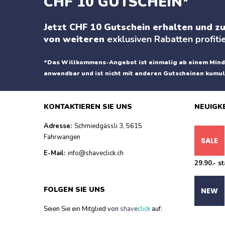
CHF 10 GUTSCHEIN*
Jetzt CHF 10 Gutschein erhalten und zu
von weiteren
exklusiven Rabatten profiti
*Das Willkommens-Angebot ist einmalig ab einem Mind
anwendbar und ist nicht mit anderen Gutscheinen kumul
KONTAKTIEREN SIE UNS
NEUIGK
Adresse:
Schmiedgässli 3, 5615
Fahrwangen
E-Mail:
info@shaveclick.ch
29.90.- st
FOLGEN SIE UNS
Seien Sie ein Mitglied von
shave
click
auf: