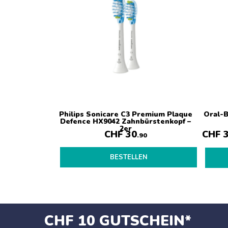
Philips Sonicare C3 Premium Plaque
Oral-B
Defence HX9042 Zahnbürstenkopf –
2er
CHF
30
CHF
3
.90
BESTELLEN
CHF 10 GUTSCHEIN*