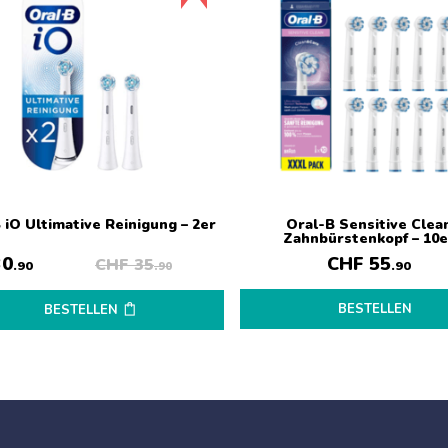
 iO Ultimative Reinigung – 2er
Oral-B Sensitive Clea
Zahnbürstenkopf – 10e
0
CHF
55
CHF
35
.90
.90
.90
BESTELLEN
BESTELLEN