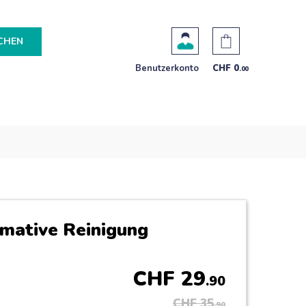
CHEN
Benutzerkonto
CHF
0
.00
imative Reinigung
CHF
29
.90
CHF
35
.90