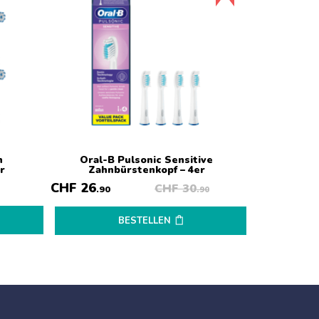
n
Oral-B Pulsonic Sensitive
Oral-B iO Ul
r
Zahnbürstenkopf – 4er
CHF
26
CHF
30
.90
.90
BESTELLEN