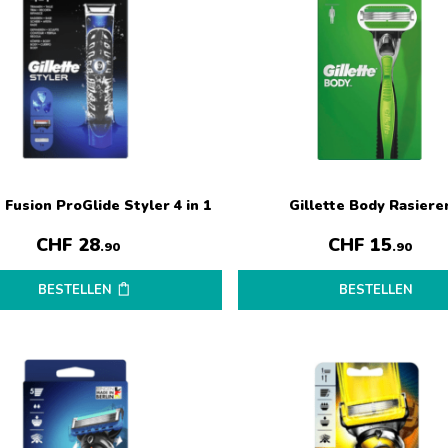
e Fusion ProGlide Styler 4 in 1
Gillette Body Rasiere
CHF
28
CHF
15
.90
.90
BESTELLEN
BESTELLEN