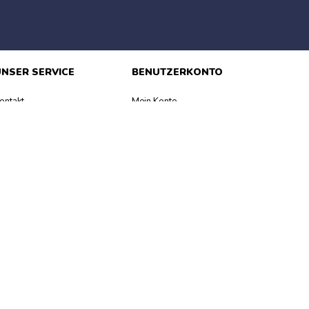
NSER SERVICE
BENUTZERKONTO
ontakt
Mein Konto
etouren
Mein Warenkorb
ahlungsmöglichkeiten
Bestellung verfolgen
ilfe & FAQ