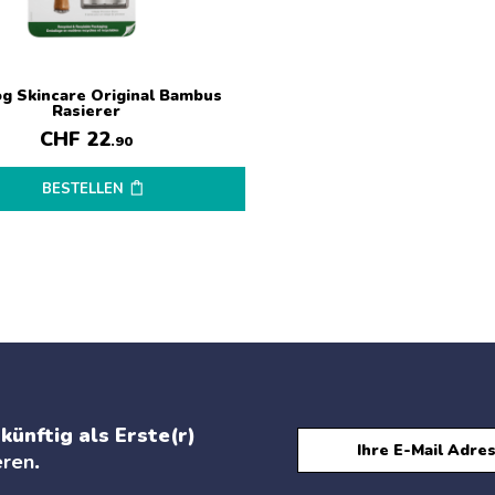
og Skincare Original Bambus
Rasierer
CHF
22
.90
BESTELLEN
künftig als Erste(r)
eren
.