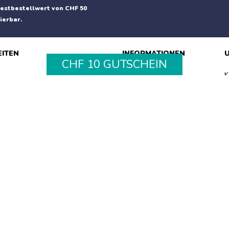
estbestellwert von CHF 50
ierbar.
EITEN
INFORMATIONEN
U
CHF 10 GUTSCHEIN
Impressum
K
Oral-B iO Ultimative
Versandinformationen
R
Reinigung Schwarz – 2er
Datenschutz
Z
att 35.90.-
AGB
H
Gillette Labs Rasierklingen