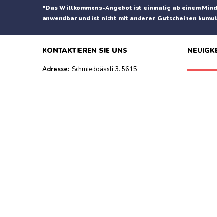
*Das Willkommens-Angebot ist einmalig ab einem Mind
anwendbar und ist nicht mit anderen Gutscheinen kumul
KONTAKTIEREN SIE UNS
NEUIGK
Adresse:
Schmiedgässli 3, 5615
Fahrwangen
E-Mail:
info@shaveclick.ch
29.90.- st
FOLGEN SIE UNS
Seien Sie ein Mitglied von
shave
click
auf: