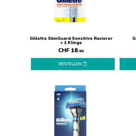
Gillette SkinGuard Sensitive Rasierer
G
+ 1 Klinge
CHF
18
.90
BESTELLEN