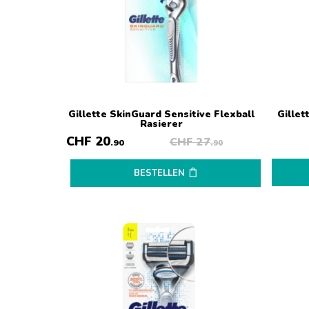
Gillette SkinGuard Sensitive Flexball
Gillet
Rasierer
CHF
20
CHF
27
.90
.90
BESTELLEN