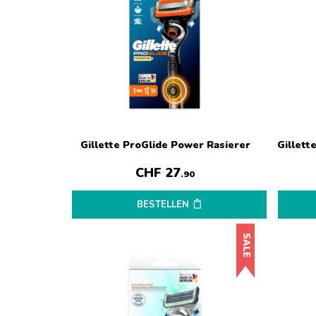
Gillette ProGlide Power Rasierer
Gillett
CHF
27
.90
BESTELLEN
SALE