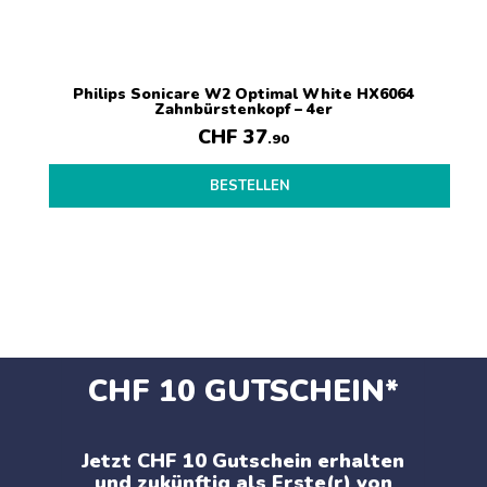
Philips Sonicare W2 Optimal White HX6064
Or
Zahnbürstenkopf – 4er
CHF
37
C
.90
BESTELLEN
CHF 10 GUTSCHEIN*
Jetzt CHF 10 Gutschein erhalten
und zukünftig als Erste(r) von