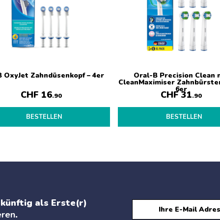
B OxyJet Zahndüsenkopf – 4er
Oral-B Precision Clean 
CleanMaximiser Zahnbürste
6er
CHF
16
CHF
31
.90
.90
BESTELLEN
BESTELLEN
künftig als Erste(r)
eren
.