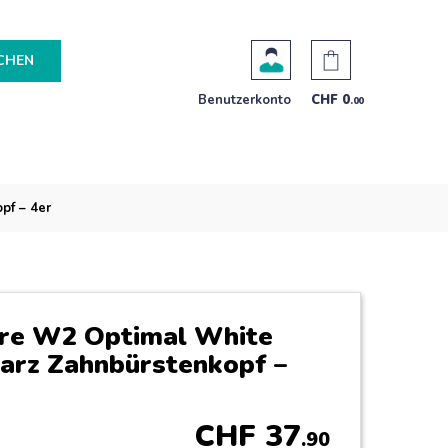
CHEN
Benutzerkonto
CHF
0
.00
pf – 4er
are W2 Optimal White
rz Zahnbürstenkopf –
CHF
37
.90