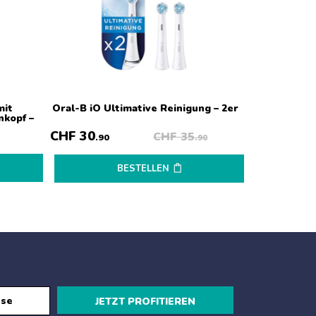
mit
Oral-B iO Ultimative Reinigung – 2er
Oral-
nkopf –
CleanMax
Zahnb
CHF
30
CHF
35
.90
.90
BESTELLEN
JETZT PROFITIEREN