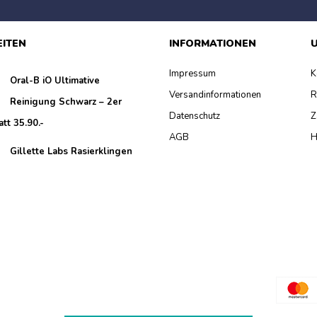
EITEN
INFORMATIONEN
U
Impressum
K
Oral-B iO Ultimative
Versandinformationen
R
Reinigung Schwarz – 2er
Datenschutz
Z
att 35.90.-
AGB
H
Gillette Labs Rasierklingen