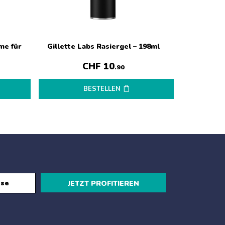
me für
Gillette Labs Rasiergel – 198ml
Gillette M
CHF
10
.90
BESTELLEN
JETZT PROFITIEREN