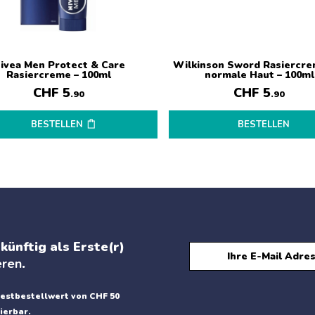
ivea Men Protect & Care
Wilkinson Sword Rasiercre
Rasiercreme – 100ml
normale Haut – 100ml
CHF
5
CHF
5
.90
.90
BESTELLEN
BESTELLEN
künftig als Erste(r)
eren
.
estbestellwert von CHF 50
ierbar.